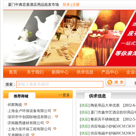
厦门中典宏基酒店用品批发市场
登录
|
注册
首页
关于我们
新闻中心
供求信息
产品中心
企业
搜索：
>>更多
供求信息
推荐商铺
·
祥辉陶瓷
[
供应
]
陶瓷用品大单优惠
[2012-6-
·
上海金卢环保设备有限公司
[
供应
]
厦门市鑫华艺酒店纺织用品
·
深圳市中创国际物流有限公..
[
供应
]
餐厨具不锈钢批发
[2012-5-
·
济南颖秀建材有限公司
[
供应
]
供应电磁小炒锅50CM15KW
·
上海力皇环保工程有限公司
[
供应
]
供应电磁中炒锅80CM20KW
·
兄弟网络公司