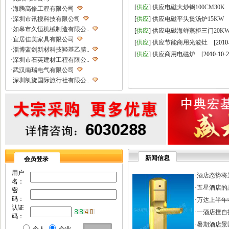
[
供应
]
供应电磁大炒锅100CM30K
[
·
海腾高修工程有限公司
·
深圳市讯搜科技有限公司
[
供应
]
供应电磁平头煲汤炉15KW
[
·
如皋市久恒机械制造有限公..
[
供应
]
供应电磁海鲜蒸柜三门20K
·
宜居佳美家具有限公司
[
供应
]
供应节能商用光波灶
[2010-
·
淄博蓝剑新材科技羟基乙腈..
[
供应
]
供应商用电磁炉
[2010-10-2
·
深圳市石英建材工程有限公..
·
武汉南瑞电气有限公司
·
深圳凯旋国际旅行社有限公..
·
重庆天鹰起重机械有限公司
·
宁波高新区克法拉电子科技..
·
内蒙古铁骑村
·
深圳市新魅影科技有限公司
·
香港欧世敦集团有限公司
·
东莞市长岩润滑油有限公司
·
苏州朗玛过滤器材有限公司
新闻信息
会员登录
·
聊城正亿金属材料有限公司
·
巩义市国华耐火材料厂
用户
·
酒店态势将
名：
·
河南省华升矿机有限公司
·
五星酒店的
密
·
高锋新颖建材（苏州）有限..
码：
·
万达上半年收
·
广州劲封行工程机械有限公..
认证
·
一酒店擅自打
·
西安旭航电子科技有限公司
码：
·
四川亿舟电器设备有限公司
·
暑期酒店景区