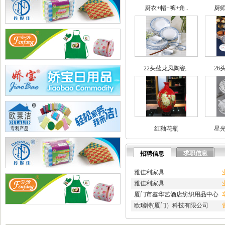
·
兄弟网络公司
厨衣+帽+裤+角..
厨师
·
海腾高修工程有限公司
·
深圳市讯搜科技有限公司
·
如皋市久恒机械制造有限公..
·
宜居佳美家具有限公司
·
淄博蓝剑新材科技羟基乙腈..
·
深圳市石英建材工程有限公..
22头蓝龙凤陶瓷..
26
·
武汉南瑞电气有限公司
·
深圳凯旋国际旅行社有限公..
·
重庆天鹰起重机械有限公司
·
宁波高新区克法拉电子科技..
·
内蒙古铁骑村
·
深圳市新魅影科技有限公司
红釉花瓶
星光
·
香港欧世敦集团有限公司
·
东莞市长岩润滑油有限公司
·
苏州朗玛过滤器材有限公司
求职信息
招聘信息
·
聊城正亿金属材料有限公司
·
巩义市国华耐火材料厂
雅佳利家具
·
河南省华升矿机有限公司
雅佳利家具
·
高锋新颖建材（苏州）有限..
厦门市鑫华艺酒店纺织用品中心
·
广州劲封行工程机械有限公..
欧瑞特(厦门）科技有限公司
·
西安旭航电子科技有限公司
·
四川亿舟电器设备有限公司