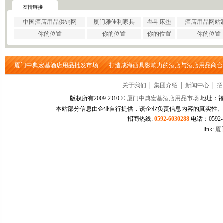
·
巩义市瑞祥供水材料有限公..
友情链接
·
济南云畅网络技术有限公司
中国酒店用品供销网
厦门雅佳利家具
叁斗床垫
酒店用品网站
·
洛阳大泉水处理设备有限公..
你的位置
你的位置
你的位置
你的位置
·
上海信衡电子地磅模块台秤..
·
郑州大沽贸易有限公司
·
东莞市立达信皮革有限公司
·厦门中典宏基酒店用品批发市场 ---- 打造成海西具影响力的酒店与酒店用品商
·
深圳市元世通电子有限公司
·
深圳市讯能电子有限公司
关于我们
│
集团介绍
│
新闻中心
│
招
·
德州合丰液压机具有限公司
·
泰州市多妮士机械制造有限..
版权所有2009-2010 ©
厦门中典宏基酒店用品市场
地址：福
·
东莞市幸运（广印牌）印花..
本站部分信息由企业自行提供，该企业负责信息内容的真实性、
·
济南柏克电力设备有限公司
招商热线:
0592-6030288
电话：0592-60
·
沧州市德源钢管有限公司
link:
厦
·
北京德诺和科技有限公司
·
厦门立刻品牌策划有限公司
·
巩义市天佑机械制造有限公..
·
厦门简氏商贸有限公司