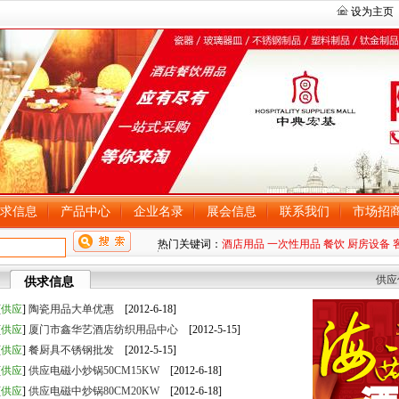
设为主页
求信息
产品中心
企业名录
展会信息
联系我们
市场招
热门关键词：
酒店用品
一次性用品
餐饮
厨房设备
供应
供求信息
[
供应
]
陶瓷用品大单优惠
[2012-6-18]
[
供应
]
厦门市鑫华艺酒店纺织用品中心
[2012-5-15]
[
供应
]
餐厨具不锈钢批发
[2012-5-15]
[
供应
]
供应电磁小炒锅50CM15KW
[2012-6-18]
[
供应
]
供应电磁中炒锅80CM20KW
[2012-6-18]