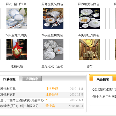
厨衣+帽+裤+角..
厨师服夏装白色..
厨师服夏装白色..
22头蓝龙凤陶瓷..
26头蓝桂坊陶瓷..
26头绿牡丹陶瓷..
红釉花瓶
星光点点（金恋..
台布
求职信息
招聘信息
展会信息
雅佳利家具
业务经理
2010-11-8
·
2014海南M3展
(
雅佳利家具
业务经理
2010-11-8
·
第十九届广州国际
厦门市鑫华艺酒店纺织用品中心
车工
2010-11-3
欧瑞特(厦门）科技有限公司
营业员
2010-10-24