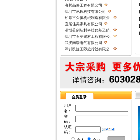
·
海腾高修工程有限公司
·
深圳市讯搜科技有限公司
·
如皋市久恒机械制造有限公..
·
宜居佳美家具有限公司
·
淄博蓝剑新材科技羟基乙腈..
·
深圳市石英建材工程有限公..
·
武汉南瑞电气有限公司
·
深圳凯旋国际旅行社有限公..
·
重庆天鹰起重机械有限公司
·
宁波高新区克法拉电子科技..
·
内蒙古铁骑村
·
深圳市新魅影科技有限公司
·
香港欧世敦集团有限公司
·
东莞市长岩润滑油有限公司
·
苏州朗玛过滤器材有限公司
会员登录
·
聊城正亿金属材料有限公司
·
巩义市国华耐火材料厂
用户
名：
·
河南省华升矿机有限公司
密
·
高锋新颖建材（苏州）有限..
码：
·
广州劲封行工程机械有限公..
认证
·
西安旭航电子科技有限公司
码：
·
四川亿舟电器设备有限公司