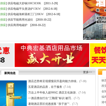
[
供应
]
供应电磁大炒锅100CM30K
[2011-3-29]
[
供应
]
供应电磁平头煲汤炉15KW
[2012-6-18]
[
供应
]
供应电磁海鲜蒸柜三门20KW
[2012-6-18]
[
供应
]
供应节能商用光波灶
[2010-10-22]
[
供应
]
供应商用电磁炉
[2010-10-22]
更多>>
新闻信息
·
丽
·
酒店态势将呈现缓慢回升盈利能力持续..
(7-18)
·
西
·
五星酒店的品质，在于服务
(7-14)
·
金
·
万达上半年收入超900亿 酒店文化旅游..
(7-14)
·
福
·
一酒店擅自打出“三颗星”标识 被罚..
(7-7)
·
港
·
暑期酒店景区优惠揽客 “亲子游”“..
(7-7)