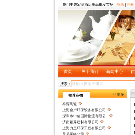
厦门中典宏基酒店用品批发市场
登录
|
注册
首页
关于我们
新闻中心
供
搜索：
>>更多
推荐商铺
·
祥辉陶瓷
·
上海金卢环保设备有限公司
·
深圳市中创国际物流有限公..
·
济南颖秀建材有限公司
·
上海力皇环保工程有限公司
·
兄弟网络公司