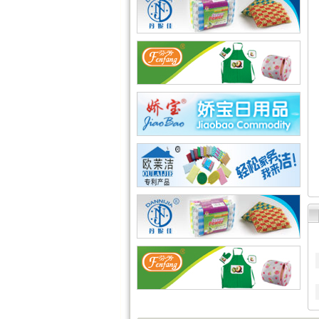
·
兄弟网络公司
·
海腾高修工程有限公司
·
深圳市讯搜科技有限公司
·
如皋市久恒机械制造有限公..
·
宜居佳美家具有限公司
·
淄博蓝剑新材科技羟基乙腈..
·
深圳市石英建材工程有限公..
·
武汉南瑞电气有限公司
·
深圳凯旋国际旅行社有限公..
·
重庆天鹰起重机械有限公司
·
宁波高新区克法拉电子科技..
·
内蒙古铁骑村
·
深圳市新魅影科技有限公司
·
香港欧世敦集团有限公司
·
东莞市长岩润滑油有限公司
·
苏州朗玛过滤器材有限公司
·
聊城正亿金属材料有限公司
·
巩义市国华耐火材料厂
·
河南省华升矿机有限公司
·
高锋新颖建材（苏州）有限..
·
广州劲封行工程机械有限公..
·
西安旭航电子科技有限公司
·
四川亿舟电器设备有限公司