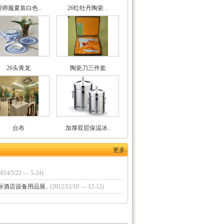
厨师服夏装白色..
26红牡丹陶瓷 ..
26头青龙
陶瓷刀三件套
台布
加厚双层保温冰..
更多..
2014/5/22 — 5-24)
酒店设备用品展..
(2012/12/10 — 12-12)