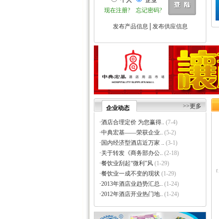
个人
企业
·
巩义市瑞祥供水材料有限公..
现在注册?
忘记密码?
·
济南云畅网络技术有限公司
·
洛阳大泉水处理设备有限公..
发布产品信息
│
发布供应信息
·
上海信衡电子地磅模块台秤..
·
郑州大沽贸易有限公司
·
东莞市立达信皮革有限公司
·
深圳市元世通电子有限公司
·
深圳市讯能电子有限公司
·
德州合丰液压机具有限公司
·
泰州市多妮士机械制造有限..
·
东莞市幸运（广印牌）印花..
>>更多
企业动态
·
济南柏克电力设备有限公司
·
沧州市德源钢管有限公司
·
酒店合理定价 为您赢得..
(7-4)
·
北京德诺和科技有限公司
·
中典宏基——荣获企业..
(5-2)
·
厦门立刻品牌策划有限公司
·
国内经济型酒店近万家 ..
(3-1)
·
巩义市天佑机械制造有限公..
·
关于转发《商务部办公..
(2-18)
·
厦门简氏商贸有限公司
·
餐饮业刮起“微利”风
(1-29)
·
祥辉陶瓷
·
餐饮业一成不变的现状
(1-29)
·
上海金卢环保设备有限公司
·
2013年酒店业趋势汇总..
(1-24)
·
深圳市中创国际物流有限公..
·
2012年酒店开业热门地..
(1-24)
·
济南颖秀建材有限公司
·
上海力皇环保工程有限公司