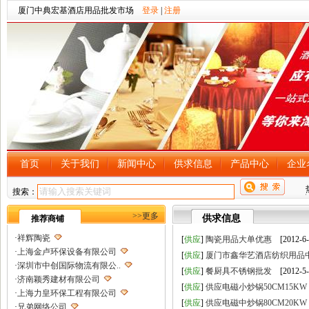
厦门中典宏基酒店用品批发市场
登录
|
注册
首页
关于我们
新闻中心
供求信息
产品中心
企业
搜索：
>>更多
供求信息
推荐商铺
·
祥辉陶瓷
[
供应
]
陶瓷用品大单优惠
[2012-6-
·
上海金卢环保设备有限公司
[
供应
]
厦门市鑫华艺酒店纺织用品
·
深圳市中创国际物流有限公..
[
供应
]
餐厨具不锈钢批发
[2012-5-
·
济南颖秀建材有限公司
[
供应
]
供应电磁小炒锅50CM15KW
·
上海力皇环保工程有限公司
[
供应
]
供应电磁中炒锅80CM20KW
·
兄弟网络公司