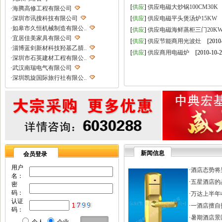
[
供应
]
供应电磁大炒锅100CM30K
[
·
海腾高修工程有限公司
·
深圳市讯搜科技有限公司
[
供应
]
供应电磁平头煲汤炉15KW
[
·
如皋市久恒机械制造有限公..
[
供应
]
供应电磁海鲜蒸柜三门20K
·
宜居佳美家具有限公司
[
供应
]
供应节能商用光波灶
[2010-
·
淄博蓝剑新材科技羟基乙腈..
[
供应
]
供应商用电磁炉
[2010-10-2
·
深圳市石英建材工程有限公..
·
武汉南瑞电气有限公司
·
深圳凯旋国际旅行社有限公..
·
重庆天鹰起重机械有限公司
·
宁波高新区克法拉电子科技..
·
内蒙古铁骑村
·
深圳市新魅影科技有限公司
·
香港欧世敦集团有限公司
·
东莞市长岩润滑油有限公司
·
苏州朗玛过滤器材有限公司
新闻信息
会员登录
·
聊城正亿金属材料有限公司
·
巩义市国华耐火材料厂
用户
·
酒店态势将
名：
·
河南省华升矿机有限公司
·
五星酒店的
密
·
高锋新颖建材（苏州）有限..
码：
·
万达上半年收
·
广州劲封行工程机械有限公..
认证
·
一酒店擅自打
·
西安旭航电子科技有限公司
码：
·
四川亿舟电器设备有限公司
·
暑期酒店景区