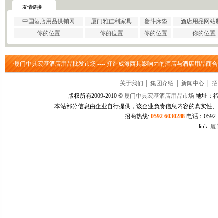
·
巩义市瑞祥供水材料有限公..
友情链接
·
济南云畅网络技术有限公司
中国酒店用品供销网
厦门雅佳利家具
叁斗床垫
酒店用品网站
·
洛阳大泉水处理设备有限公..
你的位置
你的位置
你的位置
你的位置
·
上海信衡电子地磅模块台秤..
·
郑州大沽贸易有限公司
·
东莞市立达信皮革有限公司
·厦门中典宏基酒店用品批发市场 ---- 打造成海西具影响力的酒店与酒店用品商
·
深圳市元世通电子有限公司
·
深圳市讯能电子有限公司
关于我们
│
集团介绍
│
新闻中心
│
招
·
德州合丰液压机具有限公司
·
泰州市多妮士机械制造有限..
版权所有2009-2010 ©
厦门中典宏基酒店用品市场
地址：福
·
东莞市幸运（广印牌）印花..
本站部分信息由企业自行提供，该企业负责信息内容的真实性、
·
济南柏克电力设备有限公司
招商热线:
0592-6030288
电话：0592-60
·
沧州市德源钢管有限公司
link:
厦
·
北京德诺和科技有限公司
·
厦门立刻品牌策划有限公司
·
巩义市天佑机械制造有限公..
·
厦门简氏商贸有限公司