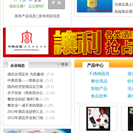
个人
企业
·
巩义市瑞祥供水材料有限公..
·
当酒店遇上
现在注册?
忘记密码?
·
济南云畅网络技术有限公司
·
高端酒店遇
·
洛阳大泉水处理设备有限公..
发布产品信息
│
发布供应信息
·
上海信衡电子地磅模块台秤..
·
郑州大沽贸易有限公司
·
东莞市立达信皮革有限公司
·
深圳市元世通电子有限公司
·
深圳市讯能电子有限公司
·
德州合丰液压机具有限公司
·
泰州市多妮士机械制造有限..
·
东莞市幸运（广印牌）印花..
>>更多
产品中心
企业动态
·
济南柏克电力设备有限公司
不锈钢器具
酒
·
沧州市德源钢管有限公司
·
酒店合理定价 为您赢得..
(7-4)
·
北京德诺和科技有限公司
·
中典宏基——荣获企业..
(5-2)
餐饮用品
纺
·
厦门立刻品牌策划有限公司
·
国内经济型酒店近万家 ..
(3-1)
智能产品
洗
·
巩义市天佑机械制造有限公..
·
关于转发《商务部办公..
(2-18)
食品饮料
康
·
厦门简氏商贸有限公司
·
餐饮业刮起“微利”风
(1-29)
·
祥辉陶瓷
·
餐饮业一成不变的现状
(1-29)
·
上海金卢环保设备有限公司
·
2013年酒店业趋势汇总..
(1-24)
·
深圳市中创国际物流有限公..
·
2012年酒店开业热门地..
(1-24)
·
济南颖秀建材有限公司
·
上海力皇环保工程有限公司