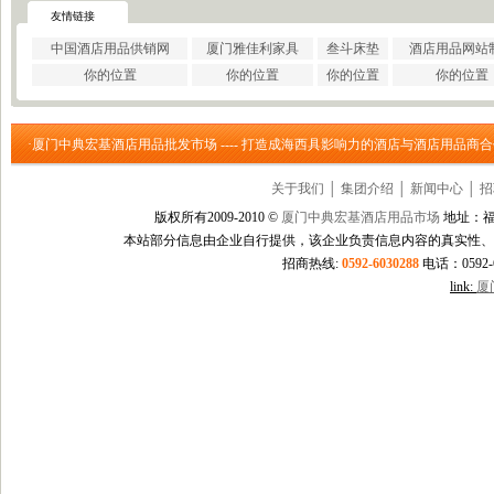
·
巩义市瑞祥供水材料有限公..
友情链接
·
济南云畅网络技术有限公司
中国酒店用品供销网
厦门雅佳利家具
叁斗床垫
酒店用品网站
·
洛阳大泉水处理设备有限公..
你的位置
你的位置
你的位置
你的位置
·
上海信衡电子地磅模块台秤..
·
郑州大沽贸易有限公司
·
东莞市立达信皮革有限公司
·厦门中典宏基酒店用品批发市场 ---- 打造成海西具影响力的酒店与酒店用品商
·
深圳市元世通电子有限公司
·
深圳市讯能电子有限公司
关于我们
│
集团介绍
│
新闻中心
│
招
·
德州合丰液压机具有限公司
·
泰州市多妮士机械制造有限..
版权所有2009-2010 ©
厦门中典宏基酒店用品市场
地址：福
·
东莞市幸运（广印牌）印花..
本站部分信息由企业自行提供，该企业负责信息内容的真实性、
·
济南柏克电力设备有限公司
招商热线:
0592-6030288
电话：0592-60
·
沧州市德源钢管有限公司
link:
厦
·
北京德诺和科技有限公司
·
厦门立刻品牌策划有限公司
·
巩义市天佑机械制造有限公..
·
厦门简氏商贸有限公司