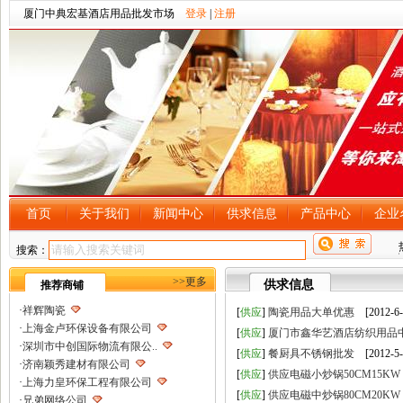
厦门中典宏基酒店用品批发市场
登录
|
注册
首页
关于我们
新闻中心
供求信息
产品中心
企业
搜索：
>>更多
供求信息
推荐商铺
·
祥辉陶瓷
[
供应
]
陶瓷用品大单优惠
[2012-6-
·
上海金卢环保设备有限公司
[
供应
]
厦门市鑫华艺酒店纺织用品
·
深圳市中创国际物流有限公..
[
供应
]
餐厨具不锈钢批发
[2012-5-
·
济南颖秀建材有限公司
[
供应
]
供应电磁小炒锅50CM15KW
·
上海力皇环保工程有限公司
[
供应
]
供应电磁中炒锅80CM20KW
·
兄弟网络公司