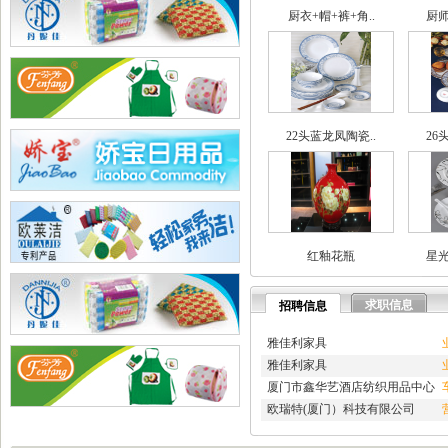
·
兄弟网络公司
厨衣+帽+裤+角..
厨师
·
海腾高修工程有限公司
·
深圳市讯搜科技有限公司
·
如皋市久恒机械制造有限公..
·
宜居佳美家具有限公司
·
淄博蓝剑新材科技羟基乙腈..
·
深圳市石英建材工程有限公..
22头蓝龙凤陶瓷..
26
·
武汉南瑞电气有限公司
·
深圳凯旋国际旅行社有限公..
·
重庆天鹰起重机械有限公司
·
宁波高新区克法拉电子科技..
·
内蒙古铁骑村
·
深圳市新魅影科技有限公司
红釉花瓶
星光
·
香港欧世敦集团有限公司
·
东莞市长岩润滑油有限公司
·
苏州朗玛过滤器材有限公司
求职信息
招聘信息
·
聊城正亿金属材料有限公司
·
巩义市国华耐火材料厂
雅佳利家具
·
河南省华升矿机有限公司
雅佳利家具
·
高锋新颖建材（苏州）有限..
厦门市鑫华艺酒店纺织用品中心
·
广州劲封行工程机械有限公..
欧瑞特(厦门）科技有限公司
·
西安旭航电子科技有限公司
·
四川亿舟电器设备有限公司