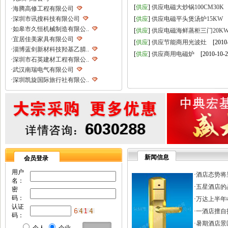
[
供应
]
供应电磁大炒锅100CM30K
[
·
海腾高修工程有限公司
·
深圳市讯搜科技有限公司
[
供应
]
供应电磁平头煲汤炉15KW
[
·
如皋市久恒机械制造有限公..
[
供应
]
供应电磁海鲜蒸柜三门20K
·
宜居佳美家具有限公司
[
供应
]
供应节能商用光波灶
[2010-
·
淄博蓝剑新材科技羟基乙腈..
[
供应
]
供应商用电磁炉
[2010-10-2
·
深圳市石英建材工程有限公..
·
武汉南瑞电气有限公司
·
深圳凯旋国际旅行社有限公..
·
重庆天鹰起重机械有限公司
·
宁波高新区克法拉电子科技..
·
内蒙古铁骑村
·
深圳市新魅影科技有限公司
·
香港欧世敦集团有限公司
·
东莞市长岩润滑油有限公司
·
苏州朗玛过滤器材有限公司
新闻信息
会员登录
·
聊城正亿金属材料有限公司
·
巩义市国华耐火材料厂
用户
·
酒店态势将
名：
·
河南省华升矿机有限公司
·
五星酒店的
密
·
高锋新颖建材（苏州）有限..
码：
·
万达上半年收
·
广州劲封行工程机械有限公..
认证
·
一酒店擅自打
·
西安旭航电子科技有限公司
码：
·
四川亿舟电器设备有限公司
·
暑期酒店景区