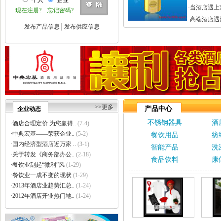
个人
企业
·
巩义市瑞祥供水材料有限公..
·
当酒店遇上
现在注册?
忘记密码?
·
济南云畅网络技术有限公司
·
高端酒店遇
·
洛阳大泉水处理设备有限公..
发布产品信息
│
发布供应信息
·
上海信衡电子地磅模块台秤..
·
郑州大沽贸易有限公司
·
东莞市立达信皮革有限公司
·
深圳市元世通电子有限公司
·
深圳市讯能电子有限公司
·
德州合丰液压机具有限公司
·
泰州市多妮士机械制造有限..
·
东莞市幸运（广印牌）印花..
>>更多
产品中心
企业动态
·
济南柏克电力设备有限公司
不锈钢器具
酒
·
沧州市德源钢管有限公司
·
酒店合理定价 为您赢得..
(7-4)
·
北京德诺和科技有限公司
·
中典宏基——荣获企业..
(5-2)
餐饮用品
纺
·
厦门立刻品牌策划有限公司
·
国内经济型酒店近万家 ..
(3-1)
智能产品
洗
·
巩义市天佑机械制造有限公..
·
关于转发《商务部办公..
(2-18)
食品饮料
康
·
厦门简氏商贸有限公司
·
餐饮业刮起“微利”风
(1-29)
·
祥辉陶瓷
·
餐饮业一成不变的现状
(1-29)
·
上海金卢环保设备有限公司
·
2013年酒店业趋势汇总..
(1-24)
·
深圳市中创国际物流有限公..
·
2012年酒店开业热门地..
(1-24)
·
济南颖秀建材有限公司
·
上海力皇环保工程有限公司