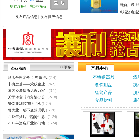
个人
企业
·
巩义市瑞祥供水材料有限公..
·
当酒店遇上
现在注册?
忘记密码?
·
济南云畅网络技术有限公司
·
高端酒店遇
·
洛阳大泉水处理设备有限公..
发布产品信息
│
发布供应信息
·
上海信衡电子地磅模块台秤..
·
郑州大沽贸易有限公司
·
东莞市立达信皮革有限公司
·
深圳市元世通电子有限公司
·
深圳市讯能电子有限公司
·
德州合丰液压机具有限公司
·
泰州市多妮士机械制造有限..
·
东莞市幸运（广印牌）印花..
>>更多
产品中心
企业动态
·
济南柏克电力设备有限公司
不锈钢器具
酒
·
沧州市德源钢管有限公司
·
酒店合理定价 为您赢得..
(7-4)
·
北京德诺和科技有限公司
·
中典宏基——荣获企业..
(5-2)
餐饮用品
纺
·
厦门立刻品牌策划有限公司
·
国内经济型酒店近万家 ..
(3-1)
智能产品
洗
·
巩义市天佑机械制造有限公..
·
关于转发《商务部办公..
(2-18)
食品饮料
康
·
厦门简氏商贸有限公司
·
餐饮业刮起“微利”风
(1-29)
·
祥辉陶瓷
·
餐饮业一成不变的现状
(1-29)
·
上海金卢环保设备有限公司
·
2013年酒店业趋势汇总..
(1-24)
·
深圳市中创国际物流有限公..
·
2012年酒店开业热门地..
(1-24)
·
济南颖秀建材有限公司
·
上海力皇环保工程有限公司