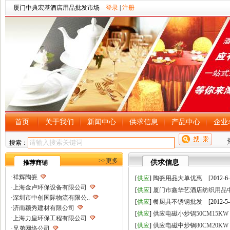
厦门中典宏基酒店用品批发市场
登录
|
注册
首页
关于我们
新闻中心
供求信息
产品中心
企业
搜索：
>>更多
供求信息
推荐商铺
·
祥辉陶瓷
[
供应
]
陶瓷用品大单优惠
[2012-6-
·
上海金卢环保设备有限公司
[
供应
]
厦门市鑫华艺酒店纺织用品
·
深圳市中创国际物流有限公..
[
供应
]
餐厨具不锈钢批发
[2012-5-
·
济南颖秀建材有限公司
[
供应
]
供应电磁小炒锅50CM15KW
·
上海力皇环保工程有限公司
[
供应
]
供应电磁中炒锅80CM20KW
·
兄弟网络公司