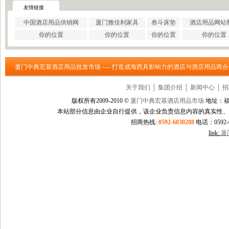
·
巩义市瑞祥供水材料有限公..
友情链接
·
济南云畅网络技术有限公司
中国酒店用品供销网
厦门雅佳利家具
叁斗床垫
酒店用品网站
·
洛阳大泉水处理设备有限公..
你的位置
你的位置
你的位置
你的位置
·
上海信衡电子地磅模块台秤..
·
郑州大沽贸易有限公司
·
东莞市立达信皮革有限公司
·厦门中典宏基酒店用品批发市场 ---- 打造成海西具影响力的酒店与酒店用品商
·
深圳市元世通电子有限公司
·
深圳市讯能电子有限公司
关于我们
│
集团介绍
│
新闻中心
│
招
·
德州合丰液压机具有限公司
·
泰州市多妮士机械制造有限..
版权所有2009-2010 ©
厦门中典宏基酒店用品市场
地址：福
·
东莞市幸运（广印牌）印花..
本站部分信息由企业自行提供，该企业负责信息内容的真实性、
·
济南柏克电力设备有限公司
招商热线:
0592-6030288
电话：0592-60
·
沧州市德源钢管有限公司
link:
厦
·
北京德诺和科技有限公司
·
厦门立刻品牌策划有限公司
·
巩义市天佑机械制造有限公..
·
厦门简氏商贸有限公司