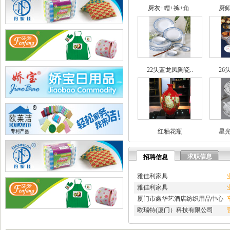
·
兄弟网络公司
厨衣+帽+裤+角..
厨师
·
海腾高修工程有限公司
·
深圳市讯搜科技有限公司
·
如皋市久恒机械制造有限公..
·
宜居佳美家具有限公司
·
淄博蓝剑新材科技羟基乙腈..
·
深圳市石英建材工程有限公..
22头蓝龙凤陶瓷..
26
·
武汉南瑞电气有限公司
·
深圳凯旋国际旅行社有限公..
·
重庆天鹰起重机械有限公司
·
宁波高新区克法拉电子科技..
·
内蒙古铁骑村
·
深圳市新魅影科技有限公司
红釉花瓶
星光
·
香港欧世敦集团有限公司
·
东莞市长岩润滑油有限公司
·
苏州朗玛过滤器材有限公司
求职信息
招聘信息
·
聊城正亿金属材料有限公司
·
巩义市国华耐火材料厂
雅佳利家具
·
河南省华升矿机有限公司
雅佳利家具
·
高锋新颖建材（苏州）有限..
厦门市鑫华艺酒店纺织用品中心
·
广州劲封行工程机械有限公..
欧瑞特(厦门）科技有限公司
·
西安旭航电子科技有限公司
·
四川亿舟电器设备有限公司