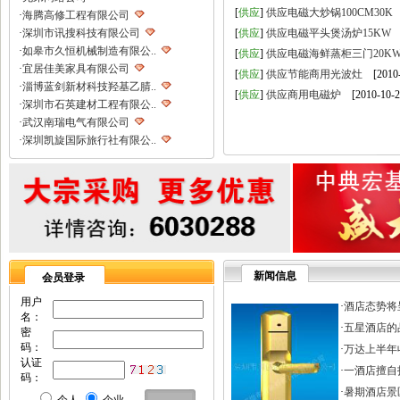
[
供应
]
供应电磁大炒锅100CM30K
[
·
海腾高修工程有限公司
·
深圳市讯搜科技有限公司
[
供应
]
供应电磁平头煲汤炉15KW
[
·
如皋市久恒机械制造有限公..
[
供应
]
供应电磁海鲜蒸柜三门20K
·
宜居佳美家具有限公司
[
供应
]
供应节能商用光波灶
[2010-
·
淄博蓝剑新材科技羟基乙腈..
[
供应
]
供应商用电磁炉
[2010-10-2
·
深圳市石英建材工程有限公..
·
武汉南瑞电气有限公司
·
深圳凯旋国际旅行社有限公..
·
重庆天鹰起重机械有限公司
·
宁波高新区克法拉电子科技..
·
内蒙古铁骑村
·
深圳市新魅影科技有限公司
·
香港欧世敦集团有限公司
·
东莞市长岩润滑油有限公司
·
苏州朗玛过滤器材有限公司
新闻信息
会员登录
·
聊城正亿金属材料有限公司
·
巩义市国华耐火材料厂
用户
·
酒店态势将
名：
·
河南省华升矿机有限公司
·
五星酒店的
密
·
高锋新颖建材（苏州）有限..
码：
·
万达上半年收
·
广州劲封行工程机械有限公..
认证
·
一酒店擅自打
·
西安旭航电子科技有限公司
码：
·
四川亿舟电器设备有限公司
·
暑期酒店景区