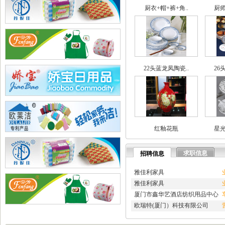
·
兄弟网络公司
厨衣+帽+裤+角..
厨师
·
海腾高修工程有限公司
·
深圳市讯搜科技有限公司
·
如皋市久恒机械制造有限公..
·
宜居佳美家具有限公司
·
淄博蓝剑新材科技羟基乙腈..
·
深圳市石英建材工程有限公..
22头蓝龙凤陶瓷..
26
·
武汉南瑞电气有限公司
·
深圳凯旋国际旅行社有限公..
·
重庆天鹰起重机械有限公司
·
宁波高新区克法拉电子科技..
·
内蒙古铁骑村
·
深圳市新魅影科技有限公司
红釉花瓶
星光
·
香港欧世敦集团有限公司
·
东莞市长岩润滑油有限公司
·
苏州朗玛过滤器材有限公司
求职信息
招聘信息
·
聊城正亿金属材料有限公司
·
巩义市国华耐火材料厂
雅佳利家具
·
河南省华升矿机有限公司
雅佳利家具
·
高锋新颖建材（苏州）有限..
厦门市鑫华艺酒店纺织用品中心
·
广州劲封行工程机械有限公..
欧瑞特(厦门）科技有限公司
·
西安旭航电子科技有限公司
·
四川亿舟电器设备有限公司