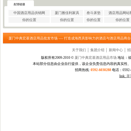
·
巩义市瑞祥供水材料有限公..
友情链接
·
济南云畅网络技术有限公司
中国酒店用品供销网
厦门雅佳利家具
叁斗床垫
酒店用品网站
·
洛阳大泉水处理设备有限公..
你的位置
你的位置
你的位置
你的位置
·
上海信衡电子地磅模块台秤..
·
郑州大沽贸易有限公司
·
东莞市立达信皮革有限公司
·厦门中典宏基酒店用品批发市场 ---- 打造成海西具影响力的酒店与酒店用品商
·
深圳市元世通电子有限公司
·
深圳市讯能电子有限公司
关于我们
│
集团介绍
│
新闻中心
│
招
·
德州合丰液压机具有限公司
·
泰州市多妮士机械制造有限..
版权所有2009-2010 ©
厦门中典宏基酒店用品市场
地址：福
·
东莞市幸运（广印牌）印花..
本站部分信息由企业自行提供，该企业负责信息内容的真实性、
·
济南柏克电力设备有限公司
招商热线:
0592-6030288
电话：0592-60
·
沧州市德源钢管有限公司
link:
厦
·
北京德诺和科技有限公司
·
厦门立刻品牌策划有限公司
·
巩义市天佑机械制造有限公..
·
厦门简氏商贸有限公司