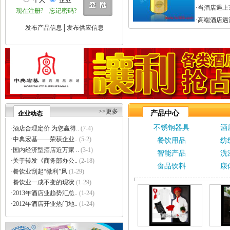
个人
企业
·
巩义市瑞祥供水材料有限公..
·
当酒店遇上
现在注册?
忘记密码?
·
济南云畅网络技术有限公司
·
高端酒店遇
·
洛阳大泉水处理设备有限公..
发布产品信息
│
发布供应信息
·
上海信衡电子地磅模块台秤..
·
郑州大沽贸易有限公司
·
东莞市立达信皮革有限公司
·
深圳市元世通电子有限公司
·
深圳市讯能电子有限公司
·
德州合丰液压机具有限公司
·
泰州市多妮士机械制造有限..
·
东莞市幸运（广印牌）印花..
>>更多
产品中心
企业动态
·
济南柏克电力设备有限公司
不锈钢器具
酒
·
沧州市德源钢管有限公司
·
酒店合理定价 为您赢得..
(7-4)
·
北京德诺和科技有限公司
·
中典宏基——荣获企业..
(5-2)
餐饮用品
纺
·
厦门立刻品牌策划有限公司
·
国内经济型酒店近万家 ..
(3-1)
智能产品
洗
·
巩义市天佑机械制造有限公..
·
关于转发《商务部办公..
(2-18)
食品饮料
康
·
厦门简氏商贸有限公司
·
餐饮业刮起“微利”风
(1-29)
·
祥辉陶瓷
·
餐饮业一成不变的现状
(1-29)
·
上海金卢环保设备有限公司
·
2013年酒店业趋势汇总..
(1-24)
·
深圳市中创国际物流有限公..
·
2012年酒店开业热门地..
(1-24)
·
济南颖秀建材有限公司
·
上海力皇环保工程有限公司