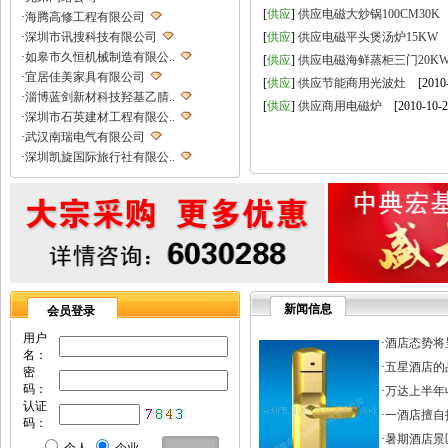
[
供应
]
供应电磁大炒锅100CM30K
[
·
海腾高修工程有限公司
·
深圳市讯搜科技有限公司
[
供应
]
供应电磁平头煲汤炉15KW
[
·
如皋市久恒机械制造有限公..
[
供应
]
供应电磁海鲜蒸柜三门20K
·
宜居佳美家具有限公司
[
供应
]
供应节能商用光波灶
[2010-
·
淄博蓝剑新材科技羟基乙腈..
[
供应
]
供应商用电磁炉
[2010-10-2
·
深圳市石英建材工程有限公..
·
武汉南瑞电气有限公司
·
深圳凯旋国际旅行社有限公..
·
重庆天鹰起重机械有限公司
·
宁波高新区克法拉电子科技..
·
内蒙古铁骑村
·
深圳市新魅影科技有限公司
·
香港欧世敦集团有限公司
·
东莞市长岩润滑油有限公司
·
苏州朗玛过滤器材有限公司
新闻信息
会员登录
·
聊城正亿金属材料有限公司
·
巩义市国华耐火材料厂
用户
·
酒店态势将
名：
·
河南省华升矿机有限公司
·
五星酒店的
密
·
高锋新颖建材（苏州）有限..
码：
·
万达上半年收
·
广州劲封行工程机械有限公..
认证
·
一酒店擅自打
·
西安旭航电子科技有限公司
码：
·
四川亿舟电器设备有限公司
·
暑期酒店景区