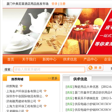
厦门中典宏基酒店用品批发市场
登录
|
注册
首页
关于我们
新闻中心
供求信息
产品中心
企业
搜索：
>>更多
供求信息
推荐商铺
·
祥辉陶瓷
[
供应
]
陶瓷用品大单优惠
[2012-6-
·
上海金卢环保设备有限公司
[
供应
]
厦门市鑫华艺酒店纺织用品
·
深圳市中创国际物流有限公..
[
供应
]
餐厨具不锈钢批发
[2012-5-
·
济南颖秀建材有限公司
[
供应
]
供应电磁小炒锅50CM15KW
·
上海力皇环保工程有限公司
[
供应
]
供应电磁中炒锅80CM20KW
·
兄弟网络公司