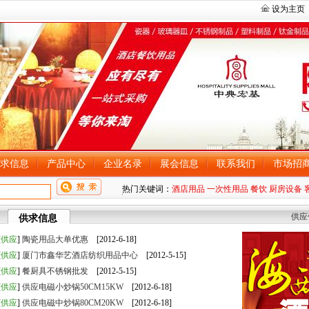
设为主页
求信息
产品中心
企业名录
展会信息
联系我们
市场招
热门关键词：
酒店用品
一次性用品
餐饮
厨房设备
供应
供求信息
[
供应
]
陶瓷用品大单优惠
[2012-6-18]
[
供应
]
厦门市鑫华艺酒店纺织用品中心
[2012-5-15]
[
供应
]
餐厨具不锈钢批发
[2012-5-15]
[
供应
]
供应电磁小炒锅50CM15KW
[2012-6-18]
[
供应
]
供应电磁中炒锅80CM20KW
[2012-6-18]