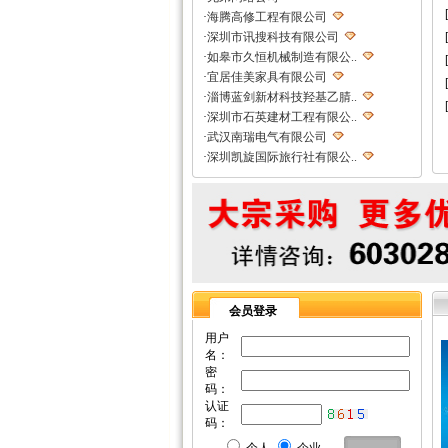
·
海腾高修工程有限公司
·
深圳市讯搜科技有限公司
·
如皋市久恒机械制造有限公..
·
宜居佳美家具有限公司
·
淄博蓝剑新材科技羟基乙腈..
·
深圳市石英建材工程有限公..
·
武汉南瑞电气有限公司
·
深圳凯旋国际旅行社有限公..
·
重庆天鹰起重机械有限公司
·
宁波高新区克法拉电子科技..
·
内蒙古铁骑村
·
深圳市新魅影科技有限公司
·
香港欧世敦集团有限公司
·
东莞市长岩润滑油有限公司
·
苏州朗玛过滤器材有限公司
会员登录
·
聊城正亿金属材料有限公司
·
巩义市国华耐火材料厂
用户
名：
·
河南省华升矿机有限公司
密
·
高锋新颖建材（苏州）有限..
码：
·
广州劲封行工程机械有限公..
认证
·
西安旭航电子科技有限公司
码：
·
四川亿舟电器设备有限公司