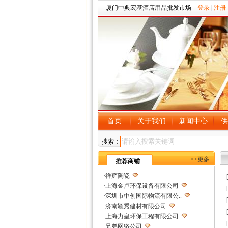
厦门中典宏基酒店用品批发市场
登录
|
注册
首页
关于我们
新闻中心
供
搜索：
>>更多
推荐商铺
·
祥辉陶瓷
·
上海金卢环保设备有限公司
·
深圳市中创国际物流有限公..
·
济南颖秀建材有限公司
·
上海力皇环保工程有限公司
·
兄弟网络公司