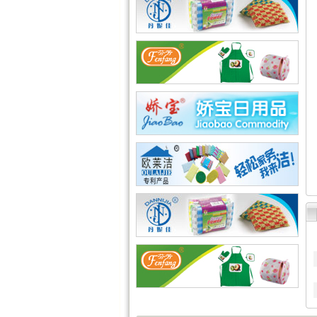
·
兄弟网络公司
·
海腾高修工程有限公司
·
深圳市讯搜科技有限公司
·
如皋市久恒机械制造有限公..
·
宜居佳美家具有限公司
·
淄博蓝剑新材科技羟基乙腈..
·
深圳市石英建材工程有限公..
·
武汉南瑞电气有限公司
·
深圳凯旋国际旅行社有限公..
·
重庆天鹰起重机械有限公司
·
宁波高新区克法拉电子科技..
·
内蒙古铁骑村
·
深圳市新魅影科技有限公司
·
香港欧世敦集团有限公司
·
东莞市长岩润滑油有限公司
·
苏州朗玛过滤器材有限公司
·
聊城正亿金属材料有限公司
·
巩义市国华耐火材料厂
·
河南省华升矿机有限公司
·
高锋新颖建材（苏州）有限..
·
广州劲封行工程机械有限公..
·
西安旭航电子科技有限公司
·
四川亿舟电器设备有限公司