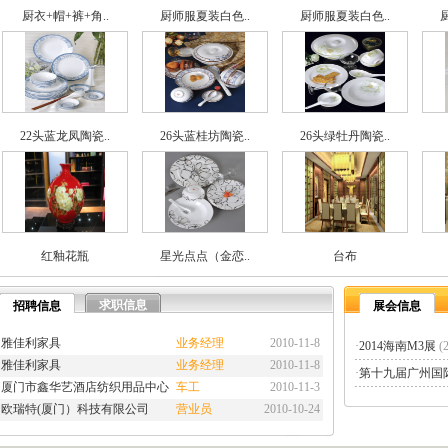
厨衣+帽+裤+角..
厨师服夏装白色..
厨师服夏装白色..
22头蓝龙凤陶瓷..
26头蓝桂坊陶瓷..
26头绿牡丹陶瓷..
红釉花瓶
星光点点（金恋..
台布
求职信息
招聘信息
展会信息
雅佳利家具
业务经理
2010-11-8
·
2014海南M3展
(
雅佳利家具
业务经理
2010-11-8
·
第十九届广州国际
厦门市鑫华艺酒店纺织用品中心
车工
2010-11-3
欧瑞特(厦门）科技有限公司
营业员
2010-10-24