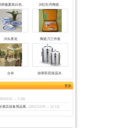
厨师服夏装白色..
26红牡丹陶瓷 ..
26头青龙
陶瓷刀三件套
台布
加厚双层保温冰..
更多..
2014/5/22 — 5-24)
酒店设备用品展..
(2012/12/10 — 12-12)