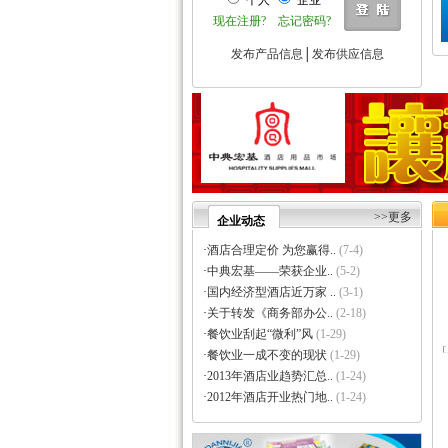
个人
企业
·
巩义市瑞祥供水材料有限公..
现在注册?
忘记密码?
·
济南云畅网络技术有限公司
·
洛阳大泉水处理设备有限公..
发布产品信息
│
发布供应信息
·
上海信衡电子地磅模块台秤..
·
郑州大沽贸易有限公司
·
东莞市立达信皮革有限公司
·
深圳市元世通电子有限公司
·
深圳市讯能电子有限公司
·
德州合丰液压机具有限公司
·
泰州市多妮士机械制造有限..
·
东莞市幸运（广印牌）印花..
>>更多
企业动态
·
济南柏克电力设备有限公司
·
沧州市德源钢管有限公司
·
酒店合理定价 为您赢得..
(7-4)
·
北京德诺和科技有限公司
·
中典宏基——荣获企业..
(5-2)
·
厦门立刻品牌策划有限公司
·
国内经济型酒店近万家 ..
(3-1)
·
巩义市天佑机械制造有限公..
·
关于转发《商务部办公..
(2-18)
·
厦门简氏商贸有限公司
·
餐饮业刮起“微利”风
(1-29)
·
祥辉陶瓷
·
餐饮业一成不变的现状
(1-29)
·
上海金卢环保设备有限公司
·
2013年酒店业趋势汇总..
(1-24)
·
深圳市中创国际物流有限公..
·
2012年酒店开业热门地..
(1-24)
·
济南颖秀建材有限公司
·
上海力皇环保工程有限公司