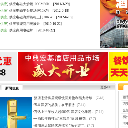
[
供应
]
供应电磁大炒锅100CM30K
[2011-3-29]
[
供应
]
供应电磁平头煲汤炉15KW
[2012-6-18]
[
供应
]
供应电磁海鲜蒸柜三门20KW
[2012-6-18]
[
供应
]
供应节能商用光波灶
[2010-10-22]
[
供应
]
供应商用电磁炉
[2010-10-22]
更多>>
新闻信息
·
丽
·
酒店态势将呈现缓慢回升盈利能力持续..
(7-18)
·
西
·
五星酒店的品质，在于服务
(7-14)
·
金
·
万达上半年收入超900亿 酒店文化旅游..
(7-14)
·
福
·
一酒店擅自打出“三颗星”标识 被罚..
(7-7)
·
港
·
暑期酒店景区优惠揽客 “亲子游”“..
(7-7)