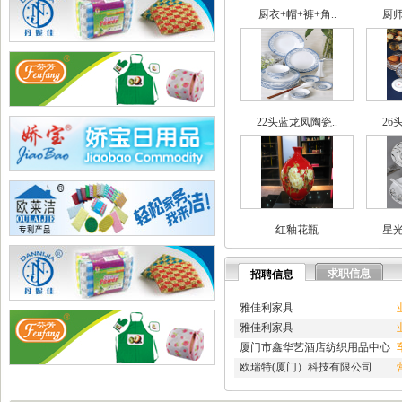
·
兄弟网络公司
厨衣+帽+裤+角..
厨师
·
海腾高修工程有限公司
·
深圳市讯搜科技有限公司
·
如皋市久恒机械制造有限公..
·
宜居佳美家具有限公司
·
淄博蓝剑新材科技羟基乙腈..
·
深圳市石英建材工程有限公..
22头蓝龙凤陶瓷..
26
·
武汉南瑞电气有限公司
·
深圳凯旋国际旅行社有限公..
·
重庆天鹰起重机械有限公司
·
宁波高新区克法拉电子科技..
·
内蒙古铁骑村
·
深圳市新魅影科技有限公司
红釉花瓶
星光
·
香港欧世敦集团有限公司
·
东莞市长岩润滑油有限公司
·
苏州朗玛过滤器材有限公司
求职信息
招聘信息
·
聊城正亿金属材料有限公司
·
巩义市国华耐火材料厂
雅佳利家具
·
河南省华升矿机有限公司
雅佳利家具
·
高锋新颖建材（苏州）有限..
厦门市鑫华艺酒店纺织用品中心
·
广州劲封行工程机械有限公..
欧瑞特(厦门）科技有限公司
·
西安旭航电子科技有限公司
·
四川亿舟电器设备有限公司