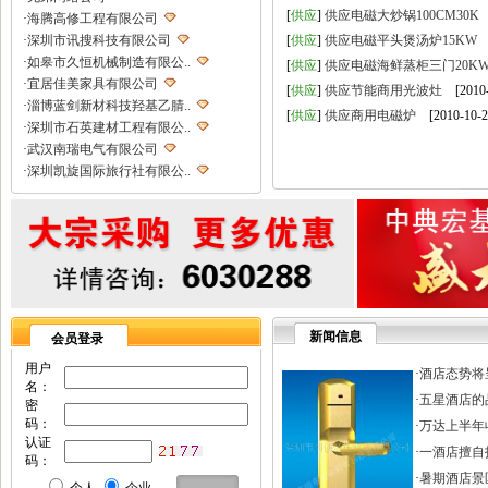
[
供应
]
供应电磁大炒锅100CM30K
[
·
海腾高修工程有限公司
·
深圳市讯搜科技有限公司
[
供应
]
供应电磁平头煲汤炉15KW
[
·
如皋市久恒机械制造有限公..
[
供应
]
供应电磁海鲜蒸柜三门20K
·
宜居佳美家具有限公司
[
供应
]
供应节能商用光波灶
[2010-
·
淄博蓝剑新材科技羟基乙腈..
[
供应
]
供应商用电磁炉
[2010-10-2
·
深圳市石英建材工程有限公..
·
武汉南瑞电气有限公司
·
深圳凯旋国际旅行社有限公..
·
重庆天鹰起重机械有限公司
·
宁波高新区克法拉电子科技..
·
内蒙古铁骑村
·
深圳市新魅影科技有限公司
·
香港欧世敦集团有限公司
·
东莞市长岩润滑油有限公司
·
苏州朗玛过滤器材有限公司
新闻信息
会员登录
·
聊城正亿金属材料有限公司
·
巩义市国华耐火材料厂
用户
·
酒店态势将
名：
·
河南省华升矿机有限公司
·
五星酒店的
密
·
高锋新颖建材（苏州）有限..
码：
·
万达上半年收
·
广州劲封行工程机械有限公..
认证
·
一酒店擅自打
·
西安旭航电子科技有限公司
码：
·
四川亿舟电器设备有限公司
·
暑期酒店景区