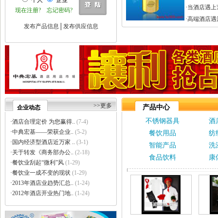
个人
企业
·
巩义市瑞祥供水材料有限公..
·
当酒店遇上
现在注册?
忘记密码?
·
济南云畅网络技术有限公司
·
高端酒店遇
·
洛阳大泉水处理设备有限公..
发布产品信息
│
发布供应信息
·
上海信衡电子地磅模块台秤..
·
郑州大沽贸易有限公司
·
东莞市立达信皮革有限公司
·
深圳市元世通电子有限公司
·
深圳市讯能电子有限公司
·
德州合丰液压机具有限公司
·
泰州市多妮士机械制造有限..
·
东莞市幸运（广印牌）印花..
>>更多
产品中心
企业动态
·
济南柏克电力设备有限公司
不锈钢器具
酒
·
沧州市德源钢管有限公司
·
酒店合理定价 为您赢得..
(7-4)
·
北京德诺和科技有限公司
·
中典宏基——荣获企业..
(5-2)
餐饮用品
纺
·
厦门立刻品牌策划有限公司
·
国内经济型酒店近万家 ..
(3-1)
智能产品
洗
·
巩义市天佑机械制造有限公..
·
关于转发《商务部办公..
(2-18)
食品饮料
康
·
厦门简氏商贸有限公司
·
餐饮业刮起“微利”风
(1-29)
·
祥辉陶瓷
·
餐饮业一成不变的现状
(1-29)
·
上海金卢环保设备有限公司
·
2013年酒店业趋势汇总..
(1-24)
·
深圳市中创国际物流有限公..
·
2012年酒店开业热门地..
(1-24)
·
济南颖秀建材有限公司
·
上海力皇环保工程有限公司