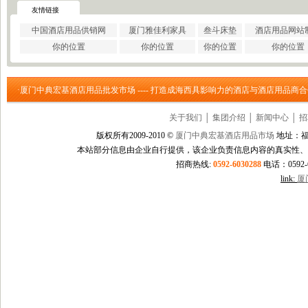
·
巩义市瑞祥供水材料有限公..
友情链接
·
济南云畅网络技术有限公司
中国酒店用品供销网
厦门雅佳利家具
叁斗床垫
酒店用品网站
·
洛阳大泉水处理设备有限公..
你的位置
你的位置
你的位置
你的位置
·
上海信衡电子地磅模块台秤..
·
郑州大沽贸易有限公司
·
东莞市立达信皮革有限公司
·厦门中典宏基酒店用品批发市场 ---- 打造成海西具影响力的酒店与酒店用品商
·
深圳市元世通电子有限公司
·
深圳市讯能电子有限公司
关于我们
│
集团介绍
│
新闻中心
│
招
·
德州合丰液压机具有限公司
·
泰州市多妮士机械制造有限..
版权所有2009-2010 ©
厦门中典宏基酒店用品市场
地址：福
·
东莞市幸运（广印牌）印花..
本站部分信息由企业自行提供，该企业负责信息内容的真实性、
·
济南柏克电力设备有限公司
招商热线:
0592-6030288
电话：0592-60
·
沧州市德源钢管有限公司
link:
厦
·
北京德诺和科技有限公司
·
厦门立刻品牌策划有限公司
·
巩义市天佑机械制造有限公..
·
厦门简氏商贸有限公司