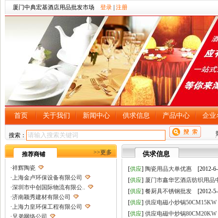
厦门中典宏基酒店用品批发市场
登录
|
注册
首页
关于我们
新闻中心
供求信息
产品中心
企业
搜索：
>>更多
供求信息
推荐商铺
·
祥辉陶瓷
[
供应
]
陶瓷用品大单优惠
[2012-6-
·
上海金卢环保设备有限公司
[
供应
]
厦门市鑫华艺酒店纺织用品
·
深圳市中创国际物流有限公..
[
供应
]
餐厨具不锈钢批发
[2012-5-
·
济南颖秀建材有限公司
[
供应
]
供应电磁小炒锅50CM15KW
·
上海力皇环保工程有限公司
[
供应
]
供应电磁中炒锅80CM20KW
·
兄弟网络公司