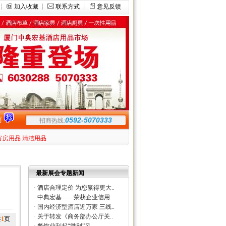
┊
加入收藏
┊
联系方式
┊
意见反馈
商
0592-5070333
招商热线:
客房用品
清洁用品
最新展会专题新闻
·
酒店合理定价 为您赢得更大..
·
中典宏基——荣获企业信用..
·
国内经济型酒店近万家 三线..
·
关于转发《商务部办公厅关..
共
1
页