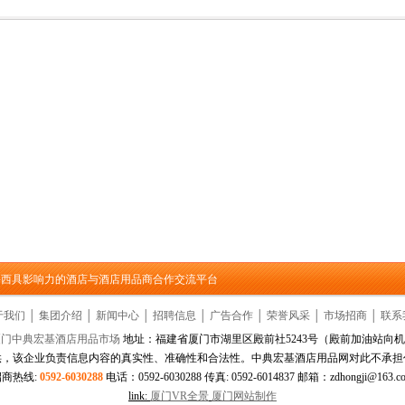
造成海西具影响力的酒店与酒店用品商合作交流平台
于我们
│
集团介绍
│
新闻中心
│
招聘信息
│
广告合作
│
荣誉风采
│
市场招商
│
联系
厦门中典宏基酒店用品市场
地址：福建省厦门市湖里区殿前社5243号（殿前加油站向机
供，该企业负责信息内容的真实性、准确性和合法性。中典宏基酒店用品网对此不承担
招商热线:
0592-6030288
电话：0592-6030288 传真: 0592-6014837 邮箱：zdhongji@163.c
link:
厦门VR全景
厦门网站制作