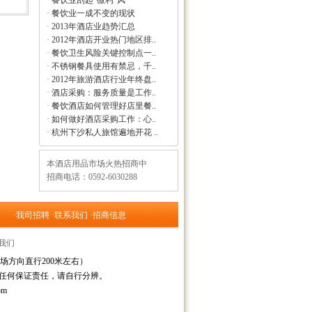
·
餐饮业刮起“微利”风
·
餐饮业一成不变的现状
·
2013年酒店业趋势汇总
·
2012年酒店开业热门地区排..
·
餐饮卫生风险关键控制点一..
·
不锈钢餐具使用有禁忌，千..
·
2012年旅游酒店行业年终盘..
·
酒店采购：服务质量是工作..
·
餐饮酒店如何管理好店里餐..
·
如何做好酒店采购工作：心..
·
杭州下沙私人旅馆遍地开花 ..
本酒店用品市场火热招商中
招商电话：0592-6030288
·
我司招聘
·
联系我们
·
招商信息
我们
场方向直行200米左右）
任何保证责任，请自行分辨。
om